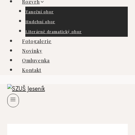
Rozvrh
Taneční obor
Hudební obor
Literárně dramatický obor
Fotogalerie
Novinky
Omluvenka
Kontakt