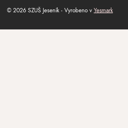
© 2026 SZUŠ Jeseník - Vyrobeno v
Yesmark
Úvod
TOGGLE
O škole
CHILD
MENU
TOGGLE
Kurzy
CHILD
MENU
Contemporary dance
Balet pro dospělé
English drama club
Mini tanečky s písničkou
TOGGLE
Tábory