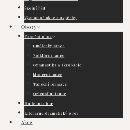
Školní řád
Významné akce a úspěchy
Obory
Taneční obor
Umělecký tanec
Folklórní tanec
Gymnastika a akrobacie
Moderní tanec
Taneční formace
Orientální tanec
Hudební obor
Literárně dramatický obor
Akce