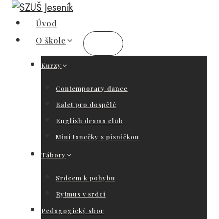
Přeskočit
na
Úvod
obsah
O škole
Kurzy
Contemporary dance
Balet pro dospělé
English drama club
Mini tanečky s písničkou
Tábory
Srdcem k pohybu
Rytmus v srdci
Pedagogický sbor