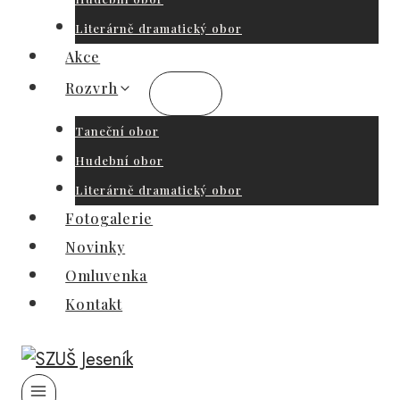
Literárně dramatický obor
Akce
Rozvrh
Taneční obor
Hudební obor
Literárně dramatický obor
Fotogalerie
Novinky
Omluvenka
Kontakt