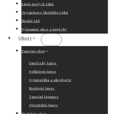
Zápis nových žáků
Organizace školního roku
Školní řád
Významné akce a úspěchy
Obory
Taneční obor
Umělecký tanec
Folklórní tanec
Gymnastika a akrobacie
Moderní tanec
Taneční formace
Orientální tanec
Hudební obor