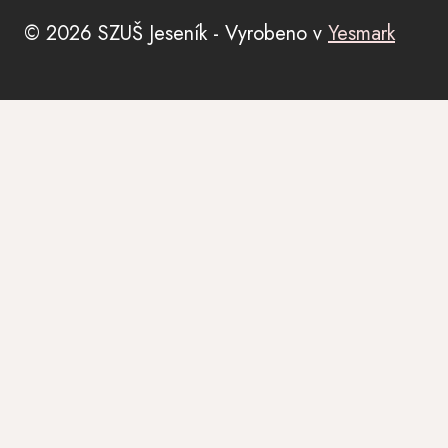
© 2026 SZUŠ Jeseník - Vyrobeno v
Yesmark
Úvod
TOGGLE
O škole
CHILD
MENU
TOGGLE
Kurzy
CHILD
MENU
Contemporary dance
Balet pro dospělé
English drama club
Mini tanečky s písničkou
TOGGLE
Tábory