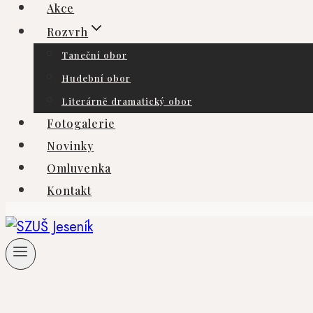
Akce
Rozvrh
Taneční obor
Hudební obor
Literárně dramatický obor
Fotogalerie
Novinky
Omluvenka
Kontakt