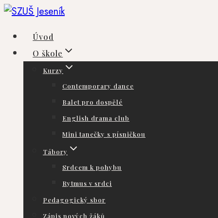
Přeskočit
na
Úvod
obsah
O škole
Kurzy
Contemporary dance
Balet pro dospělé
English drama club
Mini tanečky s písničkou
Tábory
Srdcem k pohybu
Rytmus v srdci
Pedagogický sbor
Zápis nových žáků