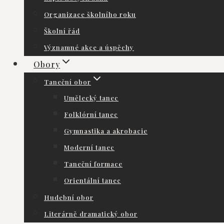
Organizace školního roku
Školní řád
Významné akce a úspěchy
Obory
Taneční obor
Umělecký tanec
Folklórní tanec
Gymnastika a akrobacie
Moderní tanec
Taneční formace
Orientální tanec
Hudební obor
Literárně dramatický obor