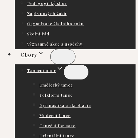
Pedagogický sbor
Zápis nových žáků
Organizace školního roku
Školní řád
Významné akce a úspěchy
Obory
Taneční obor
Umělecký tanec
Folklórní tanec
Gymnastika a akrobacie
Moderní tanec
Taneční formace
Orientální tanec