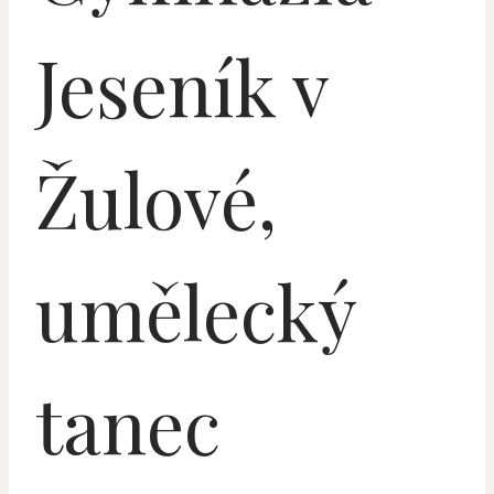
Jeseník v
Žulové,
umělecký
tanec