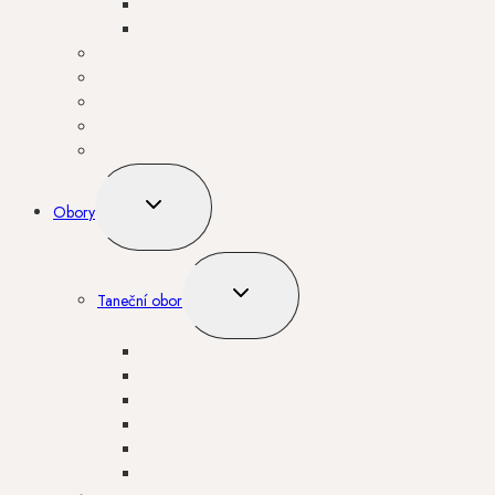
Srdcem k pohybu
Rytmus v srdci
Pedagogický sbor
Zápis nových žáků
Organizace školního roku
Školní řád
Významné akce a úspěchy
TOGGLE
Obory
CHILD
MENU
TOGGLE
Taneční obor
CHILD
MENU
Umělecký tanec
Folklórní tanec
Gymnastika a akrobacie
Moderní tanec
Taneční formace
Orientální tanec