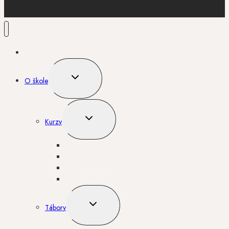
Úvod
TOGGLE
O škole
CHILD
MENU
TOGGLE
Kurzy
CHILD
MENU
Contemporary dance
Balet pro dospělé
English drama club
Mini tanečky s písničkou
TOGGLE
Tábory
CHILD
MENU