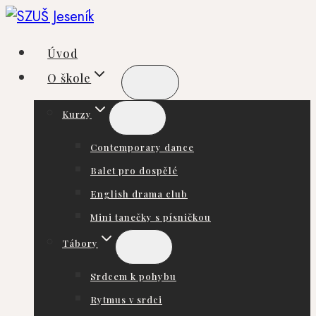
Přeskočit
na
Úvod
obsah
O škole
Kurzy
Contemporary dance
Balet pro dospělé
English drama club
Mini tanečky s písničkou
Tábory
Srdcem k pohybu
Rytmus v srdci