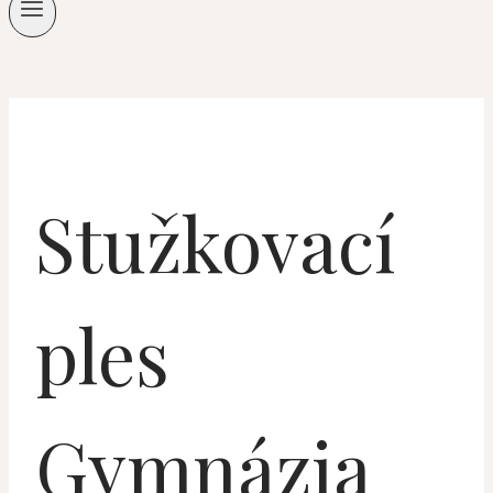
Stužkovací
ples
Gymnázia