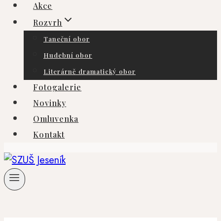
Akce
Rozvrh
Taneční obor
Hudební obor
Literárně dramatický obor
Fotogalerie
Novinky
Omluvenka
Kontakt