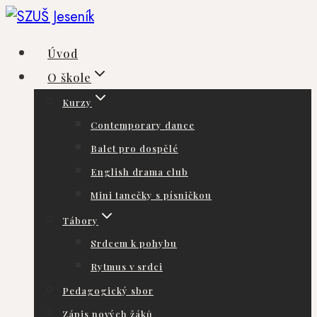
Přeskočit
na
Úvod
obsah
O škole
Kurzy
Contemporary dance
Balet pro dospělé
English drama club
Mini tanečky s písničkou
Tábory
Srdcem k pohybu
Rytmus v srdci
Pedagogický sbor
Zápis nových žáků