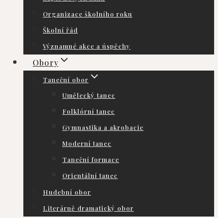
Organizace školního roku
Školní řád
Významné akce a úspěchy
Obory
Taneční obor
Umělecký tanec
Folklórní tanec
Gymnastika a akrobacie
Moderní tanec
Taneční formace
Orientální tanec
Hudební obor
Literárně dramatický obor